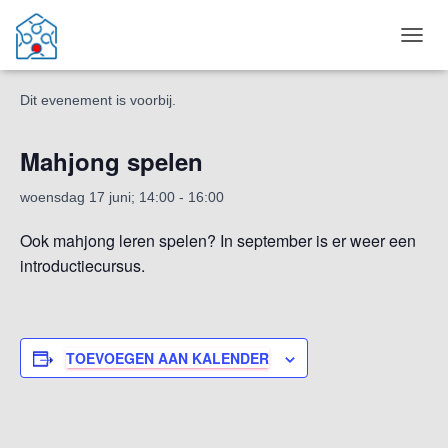
« Alle Evenementen
T
O
G
Dit evenement is voorbij.
G
L
E
Mahjong spelen
N
A
woensdag 17 juni; 14:00
-
16:00
V
I
Ook mahjong leren spelen? In september is er weer een
G
A
introductiecursus.
T
I
E
TOEVOEGEN AAN KALENDER