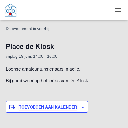
« Alle Evenementen
T
O
G
Dit evenement is voorbij.
G
L
E
Place de Kiosk
N
A
vrijdag 19 juni; 14:00
-
16:00
V
I
Loonse amateurkunstenaars in actie.
G
A
Bij goed weer op het terras van De Kiosk.
T
I
E
TOEVOEGEN AAN KALENDER