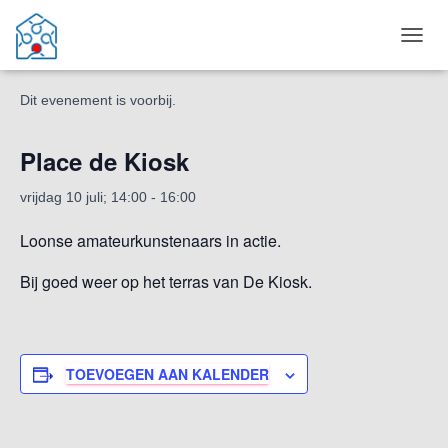
« Alle Evenementen
T
O
G
Dit evenement is voorbij.
G
L
E
Place de Kiosk
N
A
vrijdag 10 juli; 14:00
-
16:00
V
I
Loonse amateurkunstenaars in actie.
G
A
Bij goed weer op het terras van De Kiosk.
T
I
E
TOEVOEGEN AAN KALENDER