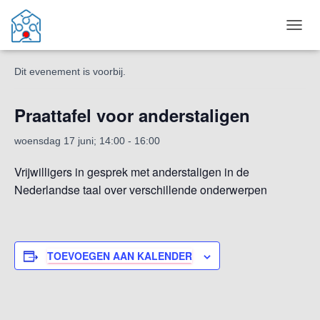
« Alle Evenementen
T
O
G
Dit evenement is voorbij.
G
L
E
Praattafel voor anderstaligen
N
A
woensdag 17 juni; 14:00
-
16:00
V
I
Vrijwilligers in gesprek met anderstaligen in de
G
A
Nederlandse taal over verschillende onderwerpen
T
I
E
TOEVOEGEN AAN KALENDER