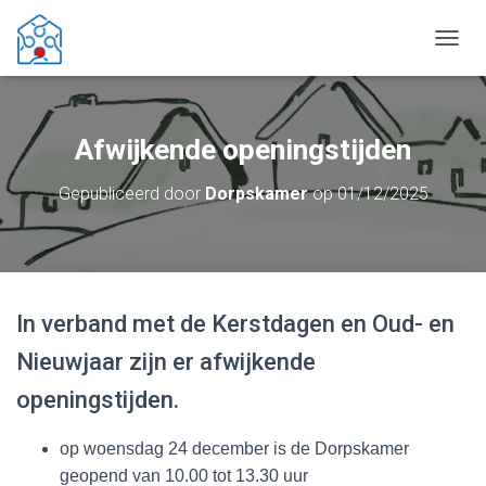
T
O
G
G
L
Afwijkende openingstijden
E
N
Gepubliceerd door
Dorpskamer
op
01/12/2025
A
V
I
G
A
T
In verband met de Kerstdagen en Oud- en
I
E
Nieuwjaar zijn er afwijkende
openingstijden.
op woensdag 24 december is de Dorpskamer
geopend van 10.00 tot 13.30 uur